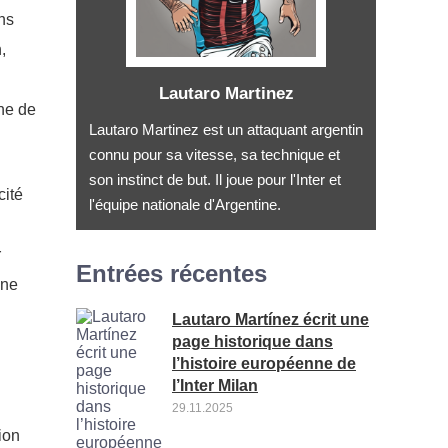
ns
,
Lautaro Martinez
ine de
Lautaro Martinez est un attaquant argentin
connu pour sa vitesse, sa technique et
son instinct de but. Il joue pour l'Inter et
cité
l'équipe nationale d'Argentine.
r
Entrées récentes
une
Lautaro Martínez écrit une
page historique dans
l’histoire européenne de
l’Inter Milan
29.11.2025
ion