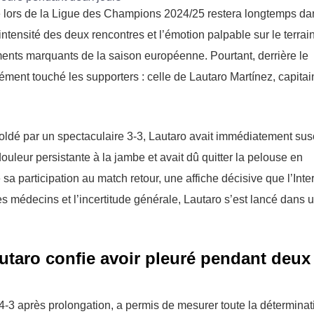
one lors de la Ligue des Champions 2024/25 restera longtemps da
intensité des deux rencontres et l’émotion palpable sur le terrain
ments marquants de la saison européenne. Pourtant, derrière le
ndément touché les supporters : celle de Lautaro Martínez, capita
soldé par un spectaculaire 3-3, Lautaro avait immédiatement sus
douleur persistante à la jambe et avait dû quitter la pelouse en
a participation au match retour, une affiche décisive que l’Inte
des médecins et l’incertitude générale, Lautaro s’est lancé dans 
Lautaro confie avoir pleuré pendant deux
4-3 après prolongation, a permis de mesurer toute la déterminat