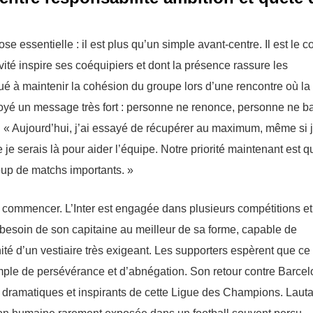
 essentielle : il est plus qu’un simple avant-centre. Il est le 
vité inspire ses coéquipiers et dont la présence rassure les
é à maintenir la cohésion du groupe lors d’une rencontre où la
voyé un message très fort : personne ne renonce, personne ne b
e : « Aujourd’hui, j’ai essayé de récupérer au maximum, même si 
je serais là pour aider l’équipe. Notre priorité maintenant est q
oup de matchs importants. »
ue commencer. L’Inter est engagée dans plusieurs compétitions et
a besoin de son capitaine au meilleur de sa forme, capable de
ité d’un vestiaire très exigeant. Les supporters espèrent que ce
ple de persévérance et d’abnégation. Son retour contre Barce
 dramatiques et inspirants de cette Ligue des Champions. Lauta