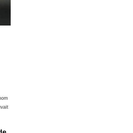
 nom
vait
de