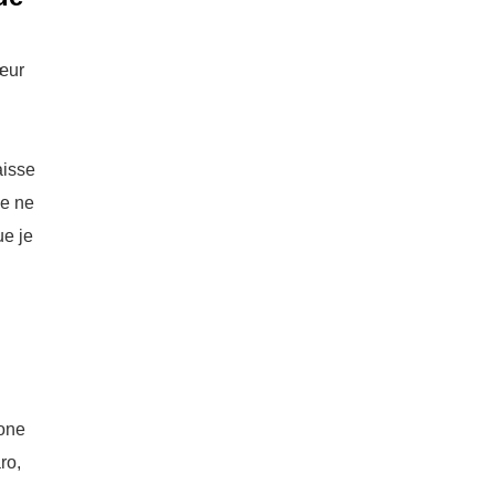
cœur
aisse
je ne
ue je
lone
ro,